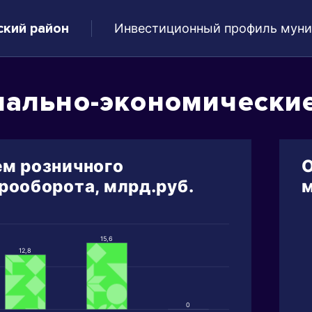
ский район
Инвестиционный профиль муни
ально-экономические
м розничного
О
рооборота, млрд.руб.
м
15,6
12,8
0