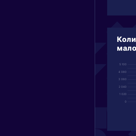
Коли
мало
5 100
4 080
3 060
2 040
1 020
0