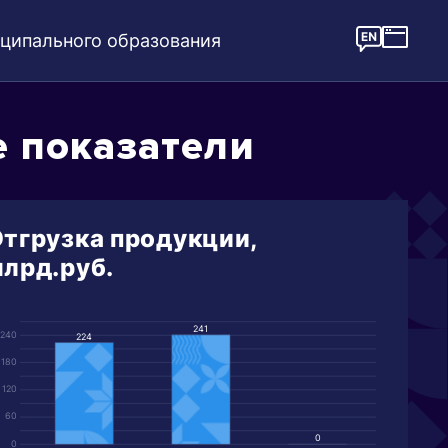
ципального образования
 показатели
тгрузка продукции,
лрд.руб.
241
240
224
180
120
60
0
0