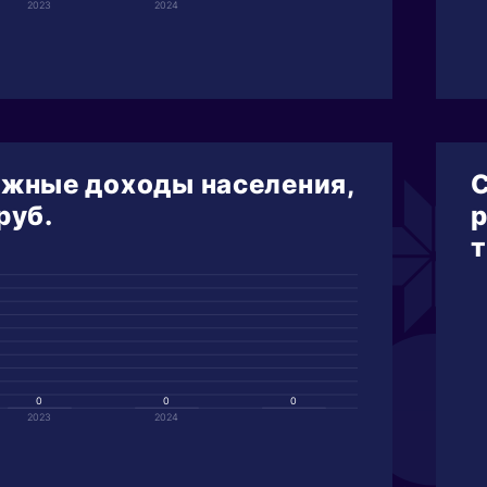
2023
2024
жные доходы населения,
С
руб.
р
т
0
0
0
2023
2024