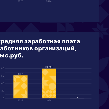
2023
2024
редняя заработная плата
аботников организаций,
ыс.руб.
79,881
80
61,7
60
40
20
0
0
2023
2024