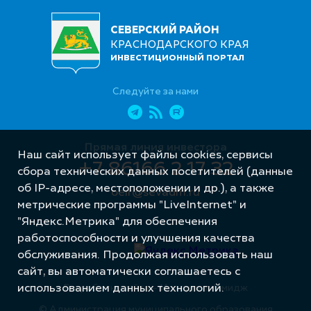
СЕВЕРСКИЙ РАЙОН
КРАСНОДАРСКОГО КРАЯ
ИНВЕСТИЦИОННЫЙ ПОРТАЛ
Следуйте за нами
Прямая линия инвестора
Наш сайт использует файлы cookies, сервисы
+7 86166 2 17 32
сбора технических данных посетителей (данные
об IP-адресе, местоположении и др.), а также
oeir@sevadm.ru
метрические программы "LiveInternet" и
"Яндекс.Метрика" для обеспечения
работоспособности и улучшения качества
обслуживания. Продолжая использовать наш
сайт, вы автоматически соглашаетесь с
использованием данных технологий.
Разработка сайта – Интернет-Имидж
© Администрация муниципального образования