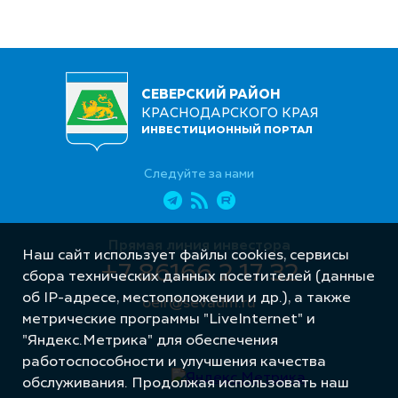
СЕВЕРСКИЙ РАЙОН
КРАСНОДАРСКОГО КРАЯ
ИНВЕСТИЦИОННЫЙ ПОРТАЛ
Следуйте за нами
Прямая линия инвестора
Наш сайт использует файлы cookies, сервисы
+7 86166 2 17 32
сбора технических данных посетителей (данные
об IP-адресе, местоположении и др.), а также
oeir@sevadm.ru
метрические программы "LiveInternet" и
"Яндекс.Метрика" для обеспечения
работоспособности и улучшения качества
обслуживания. Продолжая использовать наш