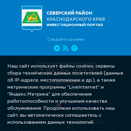
СЕВЕРСКИЙ РАЙОН
КРАСНОДАРСКОГО КРАЯ
ИНВЕСТИЦИОННЫЙ ПОРТАЛ
Следуйте за нами
Прямая линия инвестора
Наш сайт использует файлы cookies, сервисы
+7 86166 2 17 32
сбора технических данных посетителей (данные
об IP-адресе, местоположении и др.), а также
oeir@sevadm.ru
метрические программы "LiveInternet" и
"Яндекс.Метрика" для обеспечения
работоспособности и улучшения качества
обслуживания. Продолжая использовать наш
сайт, вы автоматически соглашаетесь с
Разработка сайта – Интернет-Имидж
использованием данных технологий.