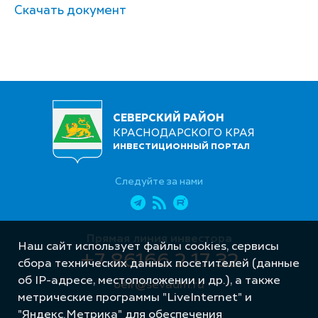
Скачать документ
СЕВЕРСКИЙ РАЙОН
КРАСНОДАРСКОГО КРАЯ
ИНВЕСТИЦИОННЫЙ ПОРТАЛ
Следуйте за нами
Прямая линия инвестора
Наш сайт использует файлы cookies, сервисы
+7 86166 2 17 32
сбора технических данных посетителей (данные
об IP-адресе, местоположении и др.), а также
oeir@sevadm.ru
метрические программы "LiveInternet" и
"Яндекс.Метрика" для обеспечения