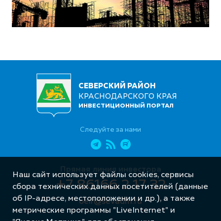
СЕВЕРСКИЙ РАЙОН
КРАСНОДАРСКОГО КРАЯ
ИНВЕСТИЦИОННЫЙ ПОРТАЛ
Следуйте за нами
Прямая линия инвестора
Наш сайт использует файлы cookies, сервисы
+7 86166 2 17 32
сбора технических данных посетителей (данные
об IP-адресе, местоположении и др.), а также
oeir@sevadm.ru
метрические программы "LiveInternet" и