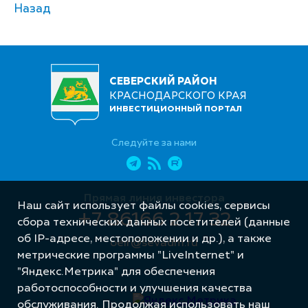
Назад
СЕВЕРСКИЙ РАЙОН
КРАСНОДАРСКОГО КРАЯ
ИНВЕСТИЦИОННЫЙ ПОРТАЛ
Следуйте за нами
Прямая линия инвестора
Наш сайт использует файлы cookies, сервисы
+7 86166 2 17 32
сбора технических данных посетителей (данные
об IP-адресе, местоположении и др.), а также
oeir@sevadm.ru
метрические программы "LiveInternet" и
"Яндекс.Метрика" для обеспечения
работоспособности и улучшения качества
обслуживания. Продолжая использовать наш