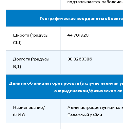
подтапливается, заболоченно
Географические координаты объекта (гг.
Широта (градусы
44.701920
СШ)
Долгота (градусы
38.8263386
ВД)
Данные об инициаторе проекта (в случае наличия ук
о юридическом/физическом лице)
Наименование/
Администрация муниципально
Ф.И.О.
Северский район